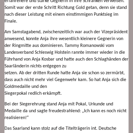
erfahrenere und starke Gegnerin in ihre Schranken verweisen.
Somit war der erste Schritt Richtung Gold getan, denn sie stand
nach dieser Leistung mit einem einstimmigen Punktsieg im
Finale.
Am Samstagabend, zwischenzeitlich war auch der Vizepräsident
anwesend, konnte Anja ihre wesentlich kleinere Gegnerin von
der Ringmitte aus dominieren. Tammy Romanowski vom
Landesverband Schleswig Holstein rannte immer wieder in die
Führhand von Anja Kosbar und hatte auch den Schlaghänden der
Saarländerin nichts entgegen zu
setzen. Ab der dritten Runde hatte Anja sie schon so zermürbt,
dass auch nicht mehr viel Gegenwehr kam. So hat Anja sich die
Goldmedaille und den
Siegerpokal redlich erkämpft.
Bei der Siegerehrung stand Anja mit Pokal, Urkunde und
Medaille da und sagte freudestrahlend: „Ich kann es noch nicht
realisieren!“
Das Saarland kann stolz auf die Titelträgerin int. Deutsche