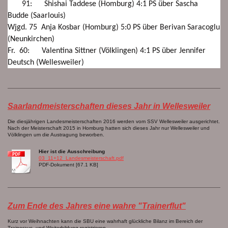
91: Shishai Taddese (Homburg) 4:1 PS über Sascha
Budde (Saarlouis)
Wjgd. 75 Anja Kosbar (Homburg) 5:0 PS über Berivan Saracoglu
(Neunkirchen)
Fr. 60: Valentina Sittner (Völklingen) 4:1 PS über Jennifer
Deutsch (Wellesweiler)
Saarlandmeisterschaften dieses Jahr in Wellesweiler
Die diesjährigen Landesmeisterschaften 2016 werden vom SSV Wellesweiler ausgerichtet.
Nach der Meisterschaft 2015 in Homburg hatten sich dieses Jahr nur Wellesweiler und
Völklingen um die Austragung beworben.
Hier ist die Ausschreibung
03_11+12_Landesmeisterschaft.pdf
PDF-Dokument [67.1 KB]
Zum Ende des Jahres eine wahre "Trainerflut"
Kurz vor Weihnachten kann die SBU eine wahrhaft glückliche Bilanz im Bereich der
Traineraus- und Weiterbildung registrieren.