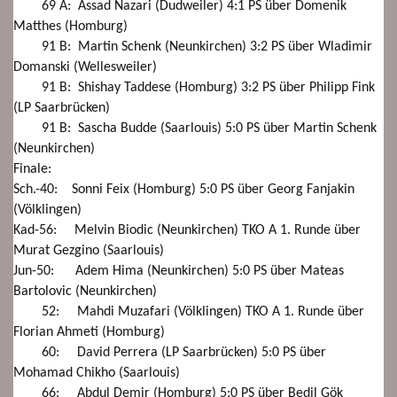
69 A: Assad Nazari (Dudweiler) 4:1 PS über Domenik
Matthes (Homburg)
91 B: Martin Schenk (Neunkirchen) 3:2 PS über Wladimir
Domanski (Wellesweiler)
91 B: Shishay Taddese (Homburg) 3:2 PS über Philipp Fink
(LP Saarbrücken)
91 B: Sascha Budde (Saarlouis) 5:0 PS über Martin Schenk
(Neunkirchen)
Finale:
Sch.-40: Sonni Feix (Homburg) 5:0 PS über Georg Fanjakin
(Völklingen)
Kad-56: Melvin Biodic (Neunkirchen) TKO A 1. Runde über
Murat Gezgino (Saarlouis)
Jun-50: Adem Hima (Neunkirchen) 5:0 PS über Mateas
Bartolovic (Neunkirchen)
52: Mahdi Muzafari (Völklingen) TKO A 1. Runde über
Florian Ahmeti (Homburg)
60: David Perrera (LP Saarbrücken) 5:0 PS über
Mohamad Chikho (Saarlouis)
66: Abdul Demir (Homburg) 5:0 PS über Bedil Gök