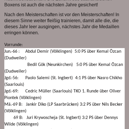
Boxens ist auch die nächsten Jahre gesichert!
Nach den Meisterschaften ist vor den Meisterschaften! In
diesem Sinne weiter fleißig trainieren, damit alle die, die
dieses Jahr leer ausgingen, nächstes Jahr die Medaillen
erringen können.
Vorrunde:
Jun.-66 : Abdul Demir (Völklingen) 5:0 PS über Kemal Özcan
(Dudweiler)
Bedil Gök (Neunkirchen) 5:0 PS über Kemal Özcan
(Dudweiler)
Jgd.-56: Paolo Salemi (St. Ingbert) 4:1 PS über Nasro Chikho
(Saarlouis)
Jgd.-69: Cedric Müller (Saarlouis) TKO 1. Runde über Oliver
Piontek (Völklingen)
Mä.-69 B: Jankir Diko (LP Saarbrücken) 3:2 PS über Nils Becker
(Völklingen)
69 B: Juri Krywoscheja (St. Ingbert) 3:2 PS über Dennys
Wilde (Völklingen)