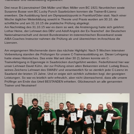
Drei neue B-Lizenztrainer! Dirk Müller und Marc Möller vom BC 1921 Neunkirchen sowie
Susanne Busse vom BC Lucky Punch Saarbrücken konnten die Trainer-B-Lizenz
erwerben. Die Ausbildung fand am Olympiastützpunkt in Frankfurt/Oder statt. Nach einer
Woche täglicher Weiterbildung sowohl in Theorie und Praxis wurden am 30.10. die
schriftliche und am 31.10.15 die praktische Prüfung abgelegt.
Am Nachmittag des 31.10.15 war es dann so weit, die Anstrengung hatte sich gelohnt:
Lothar Heine, der Lehrwart des DBV und Adolf Angrick der Ex-Teamchef der Deutschen
Nationalmannschaft und derzeit Bundestrainer im österreichischen Boxverband sowie
AIBA Coaches Instructor nahmen die Prüfung ab und überreichten im Anschluss die
Lizenzen.
Am vergangenen Wochenende dann das nächste Highlight: Nach 5 Wochen intensiver
Vorbereitung standen die Prüfungen für unsere C-Trainerausbildung an. Dieser Lehrgang
hatte etwas Historisches. Das erste Mal seit über 30 (!) Jahren konnte ein C-
Trainerlehrgang in Eigenregie in Saarbrücken durchgeführt werden. Federführend hier war
unser Lehrwart David Kühn, der zur Prüfung einen alten Bekannten einlud: Ludwig Braus,
seines Zeichens Lehrwart des SWABV und verantwortlich für so ziemlich jede C-Lizenz im
Saarland der letzten 15 Jahre. Und er zeigte sich sichtlich zufrieden bzgl. der gezeigten
Leistungen. So war es letztlich sehr erfreulich, aber nicht überraschend, dass alle unsere
Prüflinge am Ende das Urteil BESTANDEN erhielten. Glückwunsch an alle genannten
Trainer und Neutrainer!