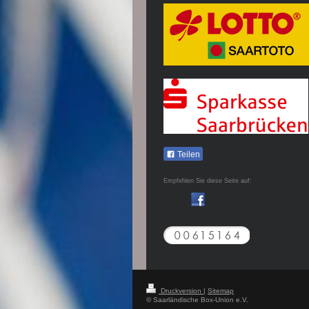
Teilen
Empfehlen Sie diese Seite auf:
Druckversion
|
Sitemap
© Saarländische Box-Union e.V.